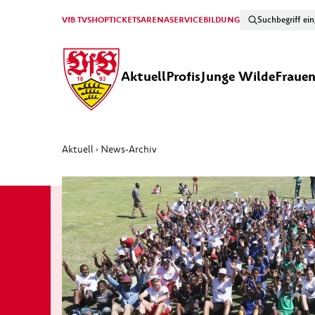
VfB TV
SHOP
TICKETS
ARENA
SERVICE
BILDUNG
Aktuell
Profis
Junge Wilde
Fraue
Aktuell
News-Archiv
›