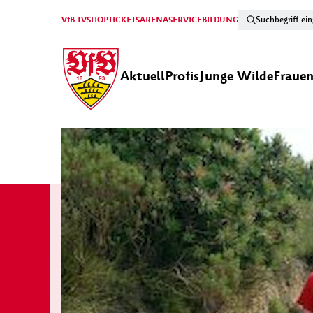
VfB TV
SHOP
TICKETS
ARENA
SERVICE
BILDUNG
Aktuell
Profis
Junge Wilde
Fraue