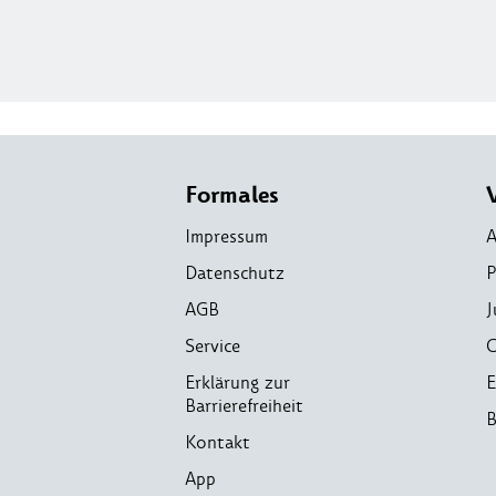
Formales
Impressum
A
Datenschutz
P
AGB
J
Service
C
Erklärung zur
E
Barrierefreiheit
B
Kontakt
App