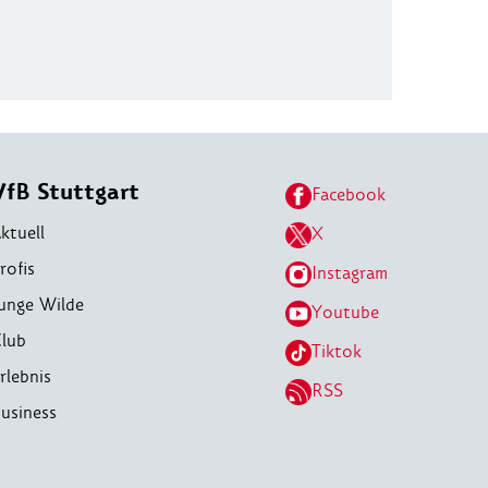
VfB Stuttgart
Facebook
ktuell
X
rofis
Instagram
unge Wilde
Youtube
lub
Tiktok
rlebnis
RSS
usiness