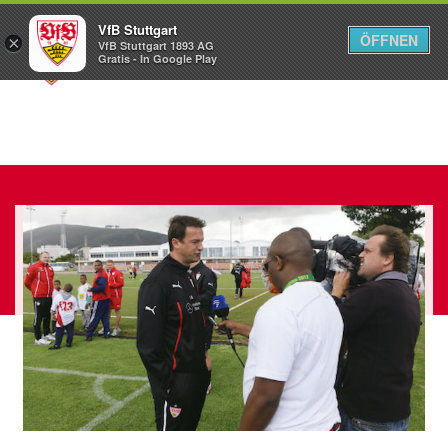
VfB Stuttgart
ÖFFNEN
×
VfB Stuttgart 1893 AG
Menü
Gratis - In Google Play