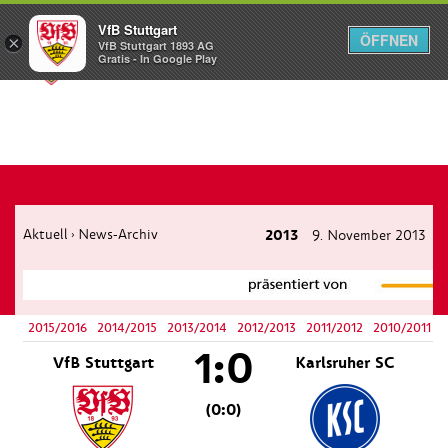
VfB Stuttgart
ÖFFNEN
×
VfB Stuttgart 1893 AG
Menü
Gratis - In Google Play
Aktuell
News-Archiv
2013
9. November 2013
›
2015/2016
2014/2015
2013/2014
2012/2013
2011/2012
2010/2011
1:0
VfB Stuttgart
Karlsruher SC
(0:0)