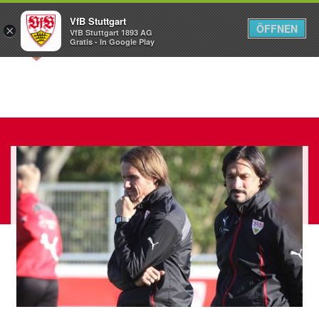
VfB Stuttgart
ÖFFNEN
×
VfB Stuttgart 1893 AG
Menü
Gratis - In Google Play