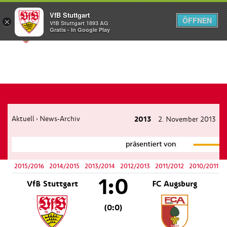
VfB Stuttgart
ÖFFNEN
×
VfB Stuttgart 1893 AG
Menü
Gratis - In Google Play
Aktuell
News-Archiv
2013
2. November 2013
›
2015/2016
2014/2015
2013/2014
2012/2013
2011/2012
2010/2011
1:0
VfB Stuttgart
FC Augsburg
(0:0)