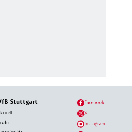
VfB Stuttgart
Facebook
ktuell
X
rofis
Instagram