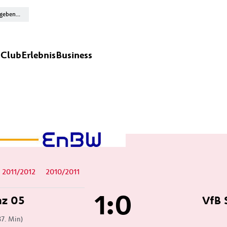
n
Club
Erlebnis
Business
2011/2012
2010/2011
1:0
nz 05
VfB 
87. Min)