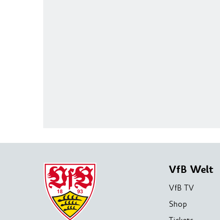
VfB Welt
VfB TV
Shop