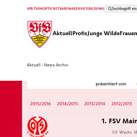
VfB TV
SHOP
TICKETS
ARENA
SERVICE
BILDUNG
Aktuell
Profis
Junge Wilde
Fraue
Aktuell
News-Archiv
›
2015/2016
2014/2015
2013/2014
2012/2013
1. FSV Mai
1:0
Wachs
(