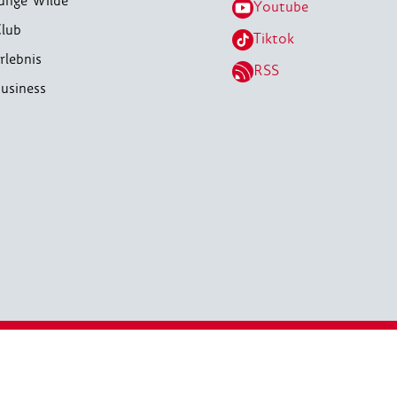
unge Wilde
Youtube
lub
Tiktok
rlebnis
RSS
usiness