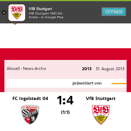
VfB Stuttgart
ÖFFNEN
×
VfB Stuttgart 1893 AG
Menü
Gratis - In Google Play
Aktuell
News-Archiv
2013
31. August 2013
›
1:4
FC Ingolstadt 04
VfB Stuttgart
(1:1)