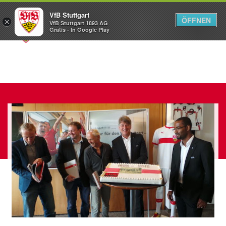
VfB Stuttgart
ÖFFNEN
×
VfB Stuttgart 1893 AG
Menü
Gratis - In Google Play