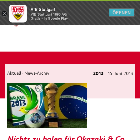
VfB Stuttgart
ÖFFNEN
×
VfB Stuttgart 1893 AG
Menü
Gratis - In Google Play
Aktuell
News-Archiv
2013
15. Juni 2013
›
Nichts zu holen für Okazaki & Co.