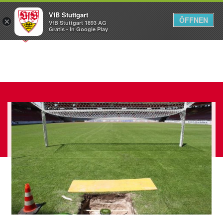
VfB Stuttgart
ÖFFNEN
×
VfB Stuttgart 1893 AG
Menü
Gratis - In Google Play