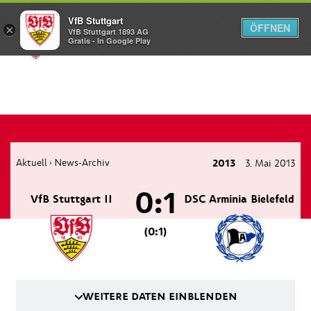
VfB Stuttgart
ÖFFNEN
×
VfB Stuttgart 1893 AG
Menü
Gratis - In Google Play
Aktuell
News-Archiv
2013
3. Mai 2013
›
0:1
VfB Stuttgart II
DSC Arminia Bielefeld
(0:1)
WEITERE DATEN EINBLENDEN