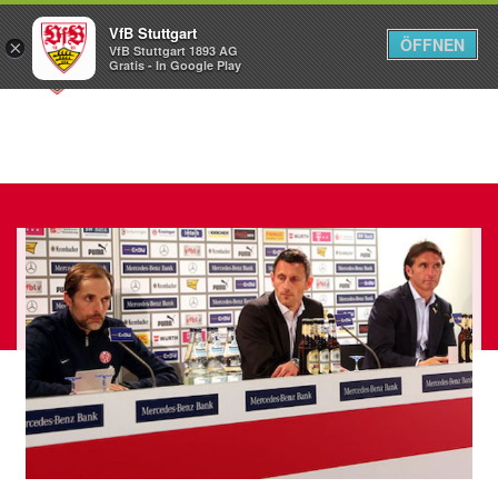
VfB Stuttgart
ÖFFNEN
×
VfB Stuttgart 1893 AG
Menü
Gratis - In Google Play