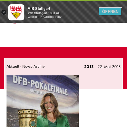
VfB Stuttgart
ÖFFNEN
×
VfB Stuttgart 1893 AG
Menü
Gratis - In Google Play
Aktuell
News-Archiv
2013
22. Mai 2013
›