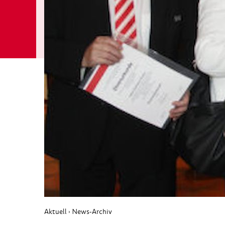
Aktuell
News-Archiv
›