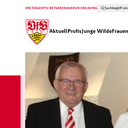
VfB TV
SHOP
TICKETS
ARENA
SERVICE
BILDUNG
Aktuell
Profis
Junge Wilde
Fraue