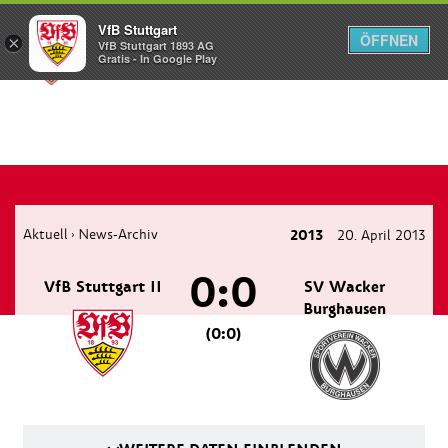
VfB Stuttgart
ÖFFNEN
×
VfB Stuttgart 1893 AG
Menü
Gratis - In Google Play
Aktuell
News-Archiv
2013
20. April 2013
›
0:0
VfB Stuttgart II
SV Wacker
Burghausen
(0:0)