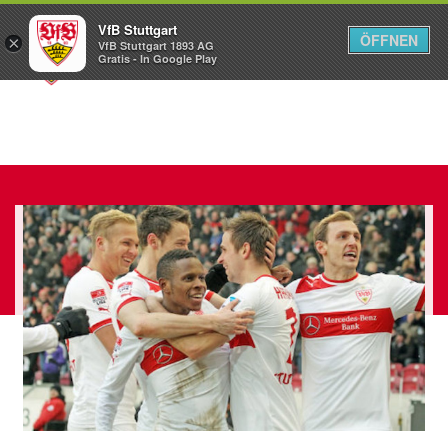
VfB Stuttgart
ÖFFNEN
×
VfB Stuttgart 1893 AG
Menü
Gratis - In Google Play