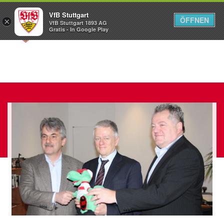
VfB Stuttgart
ÖFFNEN
×
VfB Stuttgart 1893 AG
Menü
Gratis - In Google Play