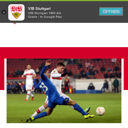
VfB Stuttgart
ÖFFNEN
×
VfB Stuttgart 1893 AG
Menü
Gratis - In Google Play