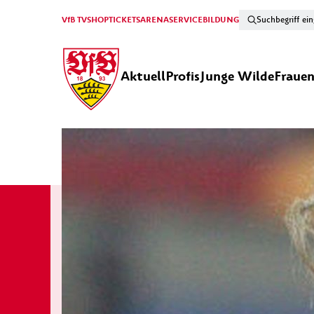
VfB TV
SHOP
TICKETS
ARENA
SERVICE
BILDUNG
Aktuell
Profis
Junge Wilde
Fraue