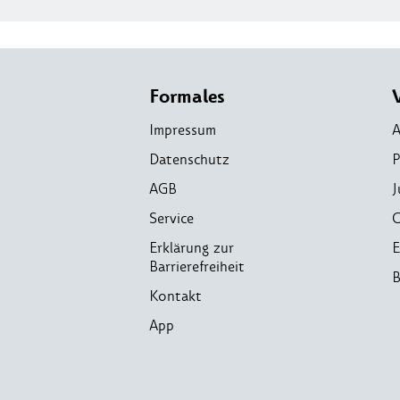
Formales
Impressum
A
Datenschutz
P
AGB
J
Service
C
Erklärung zur
E
Barrierefreiheit
B
Kontakt
App