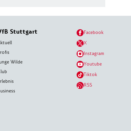
VfB Stuttgart
Facebook
ktuell
X
rofis
Instagram
unge Wilde
Youtube
lub
Tiktok
rlebnis
RSS
usiness