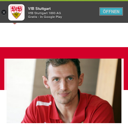
VfB Stuttgart
ÖFFNEN
×
VfB Stuttgart 1893 AG
Menü
Gratis - In Google Play