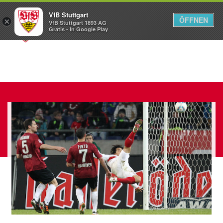
VfB Stuttgart
ÖFFNEN
×
VfB Stuttgart 1893 AG
Menü
Gratis - In Google Play