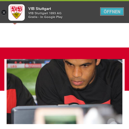
VfB Stuttgart
ÖFFNEN
×
VfB Stuttgart 1893 AG
Menü
Gratis - In Google Play