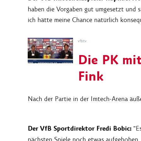
haben die Vorgaben gut umgesetzt und si
ich hätte meine Chance natürlich konseq
vfbtv
Die PK mi
Fink
Nach der Partie in der Imtech-Arena äußer
Der VfB Sportdirektor Fredi Bobic:
"Es
nächsten Spiele noch etwas aufgehoben.