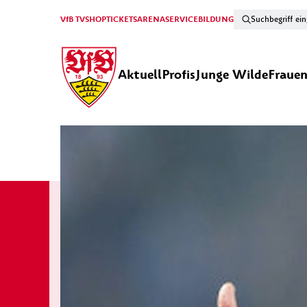
VfB TV
SHOP
TICKETS
ARENA
SERVICE
BILDUNG
Aktuell
Profis
Junge Wilde
Fraue