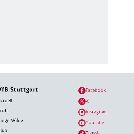
VfB Stuttgart
Facebook
ktuell
X
rofis
Instagram
unge Wilde
Youtube
lub
Tiktok