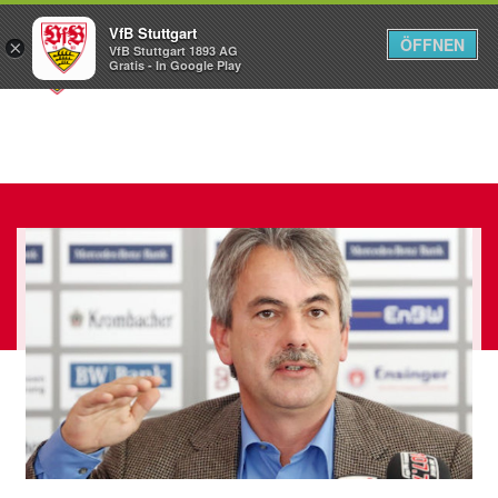
VfB Stuttgart
ÖFFNEN
×
VfB Stuttgart 1893 AG
Menü
Gratis - In Google Play