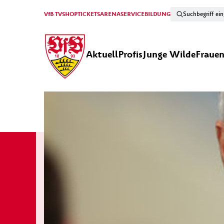
VfB TV
SHOP
TICKETS
ARENA
SERVICE
BILDUNG
Aktuell
Profis
Junge Wilde
Fraue