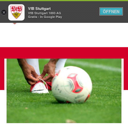
VfB Stuttgart
ÖFFNEN
×
VfB Stuttgart 1893 AG
Menü
Gratis - In Google Play