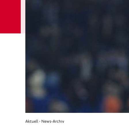
Aktuell
News-Archiv
›