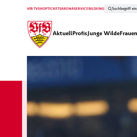
VfB TV
SHOP
TICKETS
ARENA
SERVICE
BILDUNG
Aktuell
Profis
Junge Wilde
Fraue