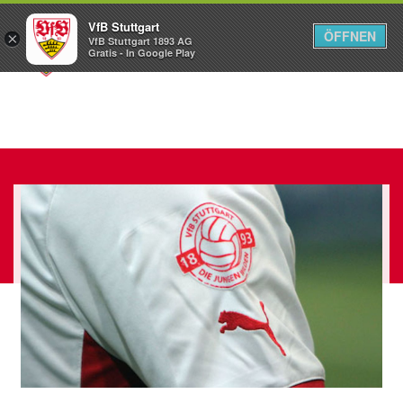
VfB Stuttgart
ÖFFNEN
×
VfB Stuttgart 1893 AG
Menü
Gratis - In Google Play