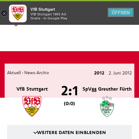
VfB Stuttgart
ÖFFNEN
×
VfB Stuttgart 1893 AG
Menü
Gratis - In Google Play
Aktuell
News-Archiv
2012
2. Juni 2012
›
2:1
VfB Stuttgart
SpVgg Greuther Fürth
(0:0)
WEITERE DATEN EINBLENDEN