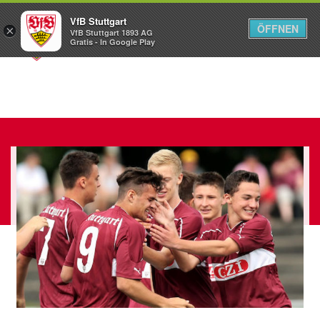
VfB Stuttgart
ÖFFNEN
×
VfB Stuttgart 1893 AG
Menü
Gratis - In Google Play