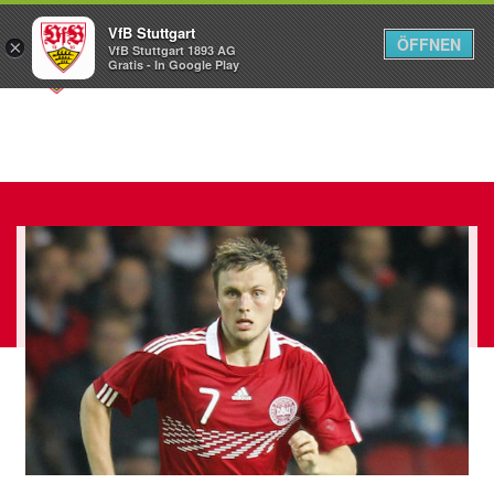
VfB Stuttgart
ÖFFNEN
×
VfB Stuttgart 1893 AG
Menü
Gratis - In Google Play