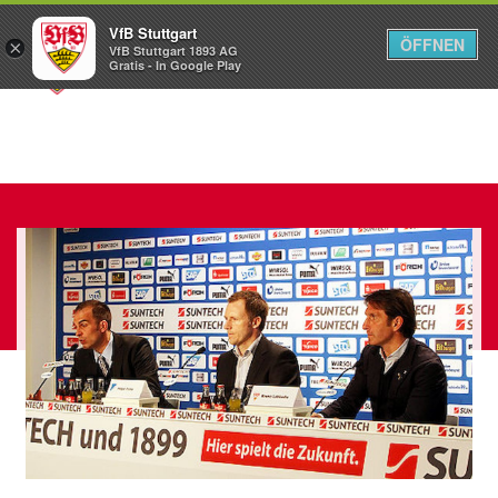
VfB Stuttgart
ÖFFNEN
×
VfB Stuttgart 1893 AG
Menü
Gratis - In Google Play