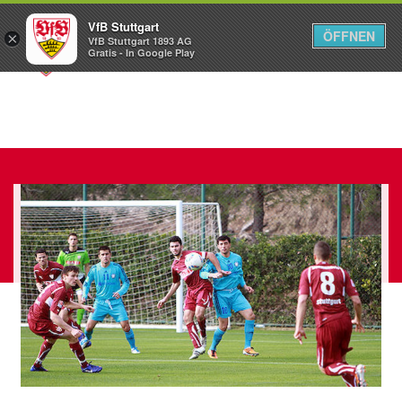
VfB Stuttgart
ÖFFNEN
×
VfB Stuttgart 1893 AG
Menü
Gratis - In Google Play