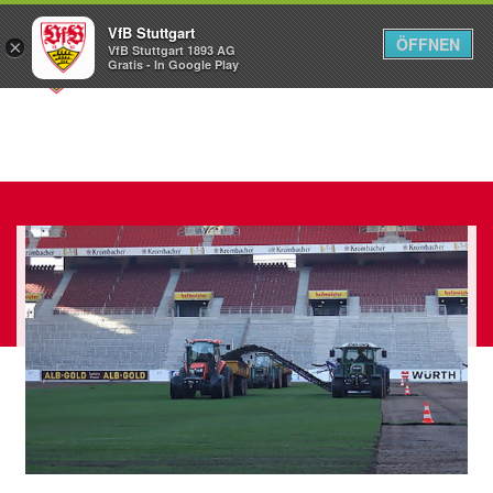
VfB Stuttgart
ÖFFNEN
×
VfB Stuttgart 1893 AG
Menü
Gratis - In Google Play