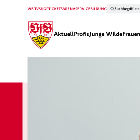
VfB TV
SHOP
TICKETS
ARENA
SERVICE
BILDUNG
Aktuell
Profis
Junge Wilde
Fraue