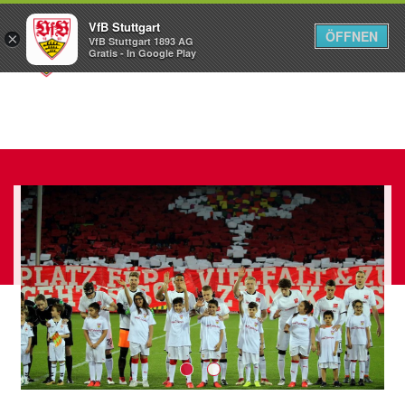
VfB Stuttgart
ÖFFNEN
×
VfB Stuttgart 1893 AG
Menü
Gratis - In Google Play