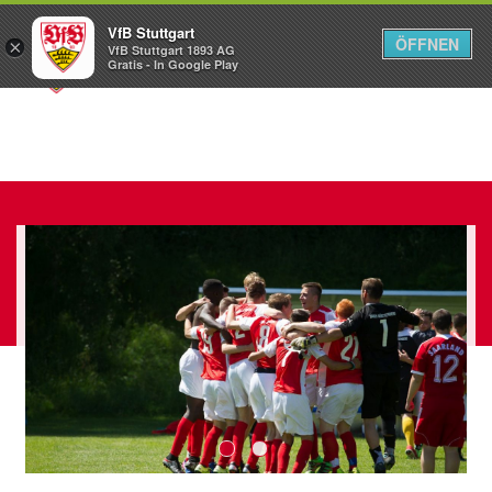
VfB Stuttgart
ÖFFNEN
×
VfB Stuttgart 1893 AG
Menü
Gratis - In Google Play