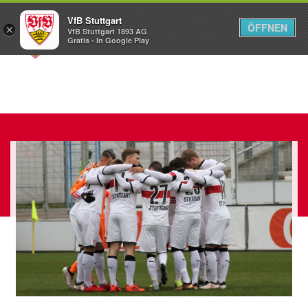
VfB Stuttgart
ÖFFNEN
×
VfB Stuttgart 1893 AG
Menü
Gratis - In Google Play