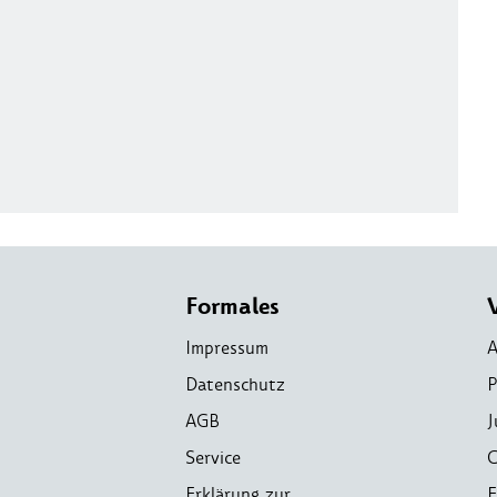
Formales
Impressum
A
Datenschutz
P
AGB
J
Service
C
Erklärung zur
E