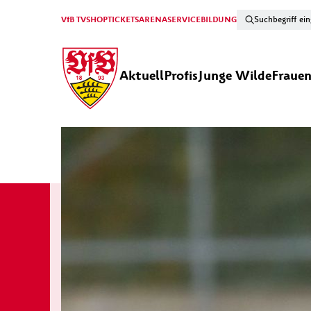
VfB TV
SHOP
TICKETS
ARENA
SERVICE
BILDUNG
Aktuell
Profis
Junge Wilde
Fraue