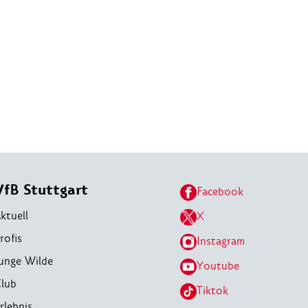
VfB Stuttgart
Facebook
ktuell
X
rofis
Instagram
unge Wilde
Youtube
lub
Tiktok
rlebnis