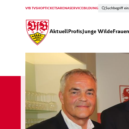
VfB TV
SHOP
TICKETS
ARENA
SERVICE
BILDUNG
Aktuell
Profis
Junge Wilde
Fraue