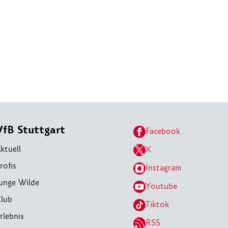
VfB Stuttgart
Facebook
ktuell
X
rofis
Instagram
unge Wilde
Youtube
lub
Tiktok
rlebnis
RSS