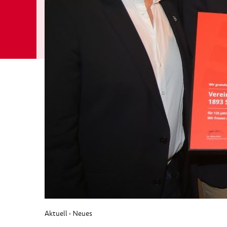
Aktuell
Neues
›