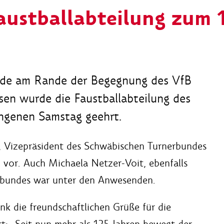
austballabteilung zum 
unde am Rande der Begegnung des VfB
en wurde die Faustballabteilung des
angenen Samstag geehrt.
, Vizepräsident des Schwäbischen Turnerbundes
 vor. Auch Michaela Netzer-Voit, ebenfalls
rbundes war unter den Anwesenden.
k die freundschaftlichen Grüße für die
rt
:
„Seit nun mehr als 125 Jahren bewegt der