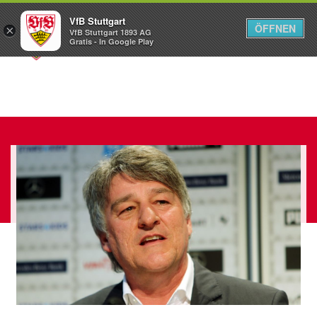
VfB Stuttgart
ÖFFNEN
×
VfB Stuttgart 1893 AG
Menü
Gratis - In Google Play