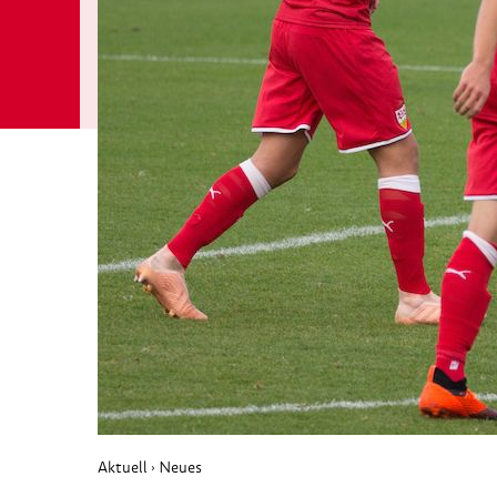
Aktuell
Neues
›