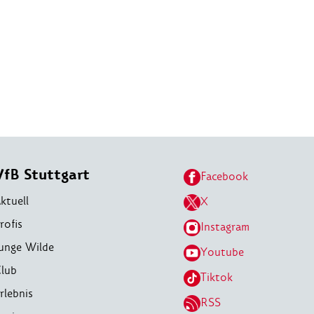
VfB Stuttgart
Facebook
ktuell
X
rofis
Instagram
unge Wilde
Youtube
lub
Tiktok
rlebnis
RSS