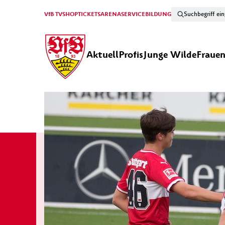
VfB TV
SHOP
TICKETS
ARENA
SERVICE
BILDUNG
Aktuell
Profis
Junge Wilde
Fraue