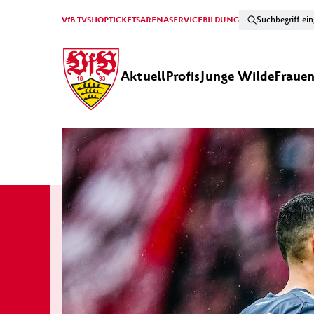
VfB TV
SHOP
TICKETS
ARENA
SERVICE
BILDUNG
Aktuell
Profis
Junge Wilde
Fraue