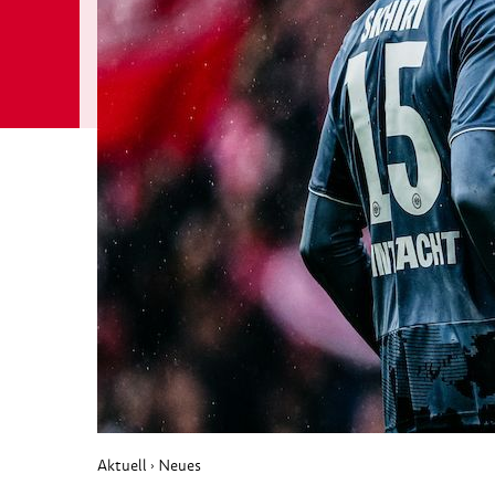
Aktuell
Neues
›