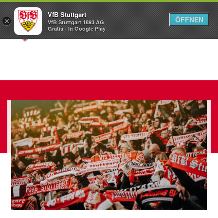
VfB Stuttgart
ÖFFNEN
×
VfB Stuttgart 1893 AG
Menü
Gratis - In Google Play