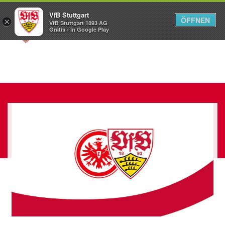
VfB Stuttgart
ÖFFNEN
×
VfB Stuttgart 1893 AG
Menü
Gratis - In Google Play