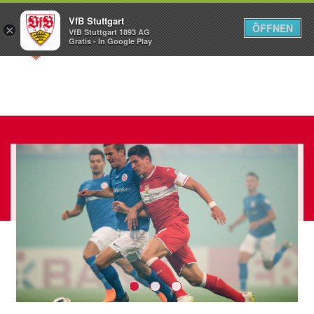
VfB Stuttgart
ÖFFNEN
×
VfB Stuttgart 1893 AG
Menü
Gratis - In Google Play