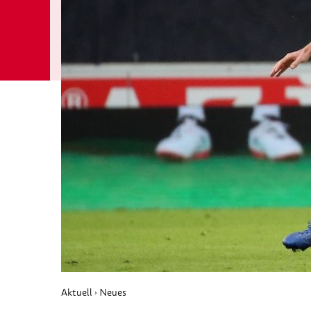
Aktuell
Neues
›