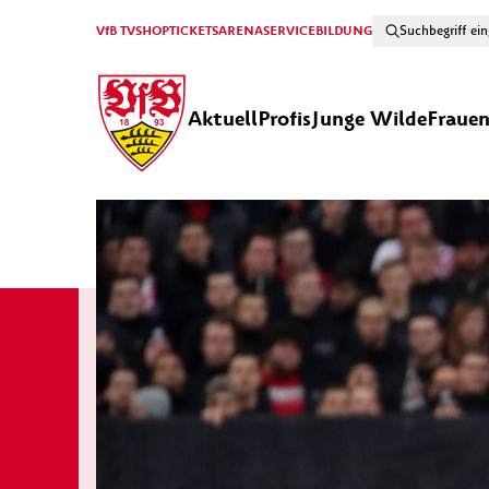
VfB TV
SHOP
TICKETS
ARENA
SERVICE
BILDUNG
Aktuell
Profis
Junge Wilde
Fraue