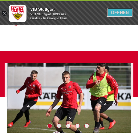
VfB Stuttgart
ÖFFNEN
×
VfB Stuttgart 1893 AG
Menü
Gratis - In Google Play