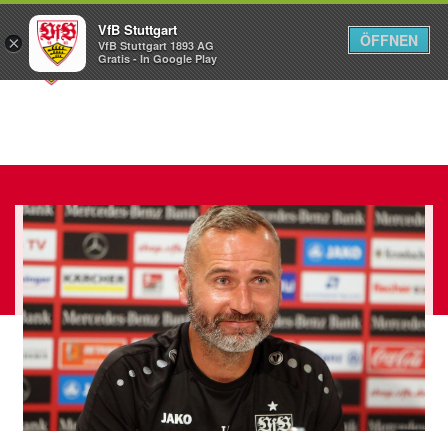
VfB Stuttgart
ÖFFNEN
×
VfB Stuttgart 1893 AG
Menü
Gratis - In Google Play